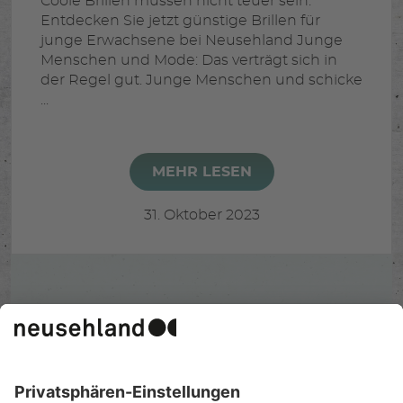
Coole Brillen müssen nicht teuer sein.
Entdecken Sie jetzt günstige Brillen für
junge Erwachsene bei Neusehland Junge
Menschen und Mode: Das verträgt sich in
der Regel gut. Junge Menschen und schicke
...
MEHR LESEN
31. Oktober 2023
«
1
2
»